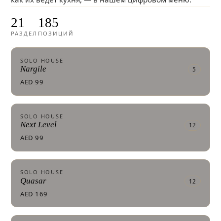
21
185
РАЗДЕЛ
ПОЗИЦИЙ
SOLO HOUSE
Nargile
5
AED 99
SOLO HOUSE
Next Level
12
AED 99
SOLO HOUSE
Quasar
12
AED 169