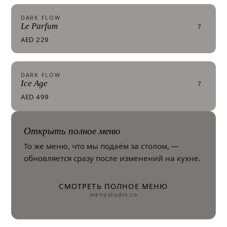
DARK FLOW
Le Parfum
7
AED 229
DARK FLOW
Ice Age
7
AED 499
Открыть полное меню
То же меню, что мы подаём за столом, —
обновляется сразу после изменений на кухне.
СМОТРЕТЬ ПОЛНОЕ МЕНЮ
menustudio.co