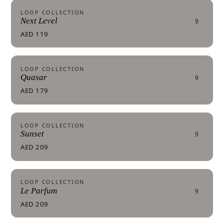
LOOP COLLECTION
Next Level
9
AED 119
LOOP COLLECTION
Quasar
9
AED 179
LOOP COLLECTION
Sunset
9
AED 209
LOOP COLLECTION
Le Parfum
9
AED 209