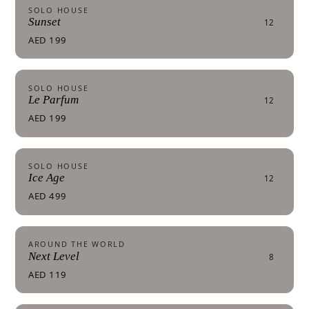
SOLO HOUSE
Sunset
12
AED 199
SOLO HOUSE
Le Parfum
12
AED 199
SOLO HOUSE
Ice Age
12
AED 499
AROUND THE WORLD
Next Level
8
AED 119