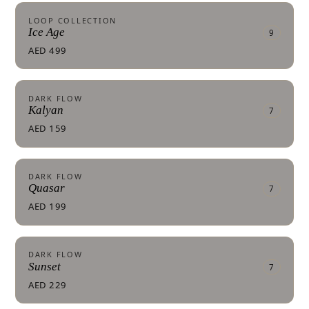
LOOP COLLECTION
Ice Age
9
AED 499
DARK FLOW
Kalyan
7
AED 159
DARK FLOW
Quasar
7
AED 199
DARK FLOW
Sunset
7
AED 229