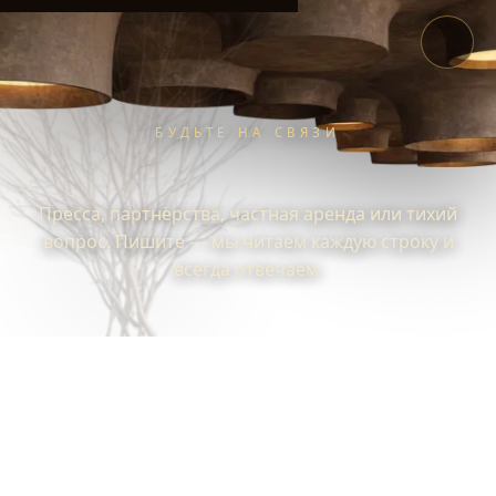
БУДЬТЕ НА СВЯЗИ
Пресса, партнёрства, частная аренда или тихий
вопрос. Пишите — мы читаем каждую строку и
всегда отвечаем.
LOOP
/
КОНТАКТ