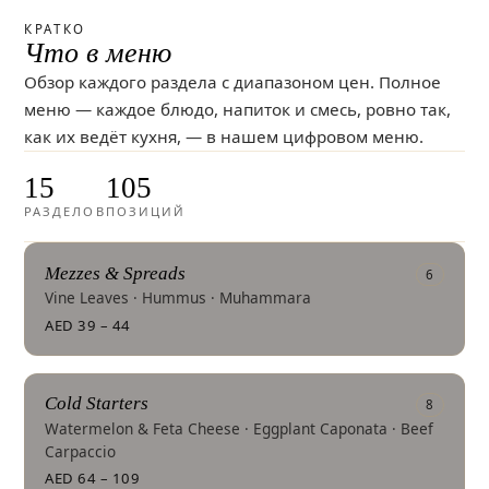
КРАТКО
Что в меню
Обзор каждого раздела с диапазоном цен. Полное
меню — каждое блюдо, напиток и смесь, ровно так,
как их ведёт кухня, — в нашем цифровом меню.
15
105
РАЗДЕЛОВ
ПОЗИЦИЙ
Mezzes & Spreads
6
Vine Leaves · Hummus · Muhammara
AED 39 – 44
Cold Starters
8
Watermelon & Feta Cheese · Eggplant Caponata · Beef
Carpaccio
AED 64 – 109