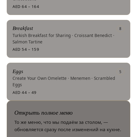
AED 64 – 164
Breakfast
8
Turkish Breakfast for Sharing · Croissant Benedict ·
Salmon Tartine
AED 54 – 159
Eggs
5
Create Your Own Omelette · Menemen · Scrambled
Eggs
AED 44 – 49
Открыть полное меню
То же меню, что мы подаём за столом, —
обновляется сразу после изменений на кухне.