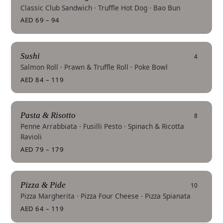
Classic Club Sandwich · Truffle Hot Dog · Bao Bun
AED 69 – 94
Sushi
4
Salmon Roll · Prawn & Truffle Roll · Poke Bowl
AED 84 – 119
Pasta & Risotto
8
Penne Arrabbiata · Fusilli Pesto · Spinach & Ricotta
Ravioli
AED 79 – 179
Pizza & Pide
10
Pizza Margherita · Pizza Four Cheese · Pizza Spianata
AED 64 – 119