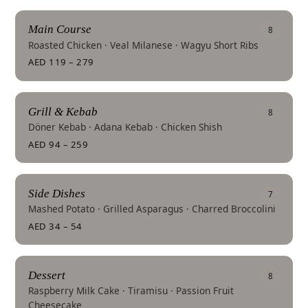
Main Course
8
Roasted Chicken · Veal Milanese · Wagyu Short Ribs
AED 119 – 279
Grill & Kebab
8
Döner Kebab · Adana Kebab · Chicken Shish
AED 94 – 259
Side Dishes
7
Mashed Potato · Grilled Asparagus · Charred Broccolini
AED 34 – 54
Dessert
8
Raspberry Milk Cake · Tiramisu · Passion Fruit
Cheesecake