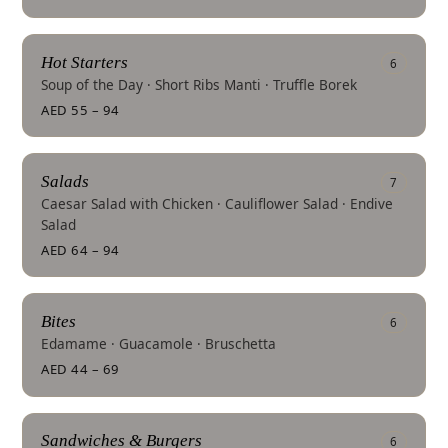
Hot Starters
6
Soup of the Day · Short Ribs Manti · Truffle Borek
AED 55 – 94
Salads
7
Caesar Salad with Chicken · Cauliflower Salad · Endive
Salad
AED 64 – 94
Bites
6
Edamame · Guacamole · Bruschetta
AED 44 – 69
Sandwiches & Burgers
6