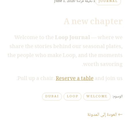
1
دقيقة قراءة
·
June 1, 2026
JOURNAL
A new chapter
Welcome to the
Loop Journal
— where we
share the stories behind our seasonal plates,
the people who make Loop, and the moments
worth savoring.
Pull up a chair.
Reserve a table
and join us.
الوسوم
:
DUBAI
LOOP
WELCOME
←
العودة إلى المدونة