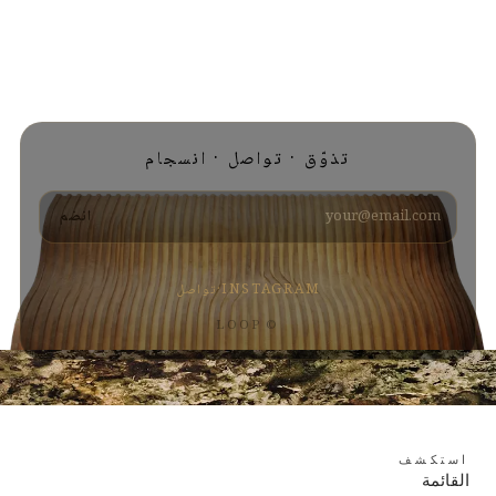
تذوّق · تواصل · انسجام
انضم
INSTAGRAM
·
تواصل
© LOOP
استكشف
القائمة