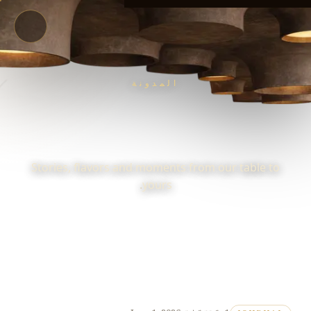
المدونة
Stories, flavors and moments from our table to
yours.
LOOP
مدونة LOOP
WELCOME TO THE LOOP JOURNAL
/
/