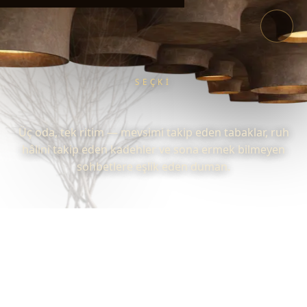
SEÇKI
Üç oda, tek ritim — mevsimi takip eden tabaklar, ruh
hâlini takip eden kadehler ve sona ermek bilmeyen
sohbetlere eşlik eden duman.
LOOP
/
MENÜ